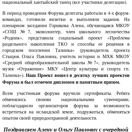
национальный хантыйский танец (все участники делегации).
В период проведения Форума делегаты работали в 4-х форум-
командах, готовили визитки и выполняли задания. На
пленарном заседании Горшкова Алена, обучающаяся МКОУ
«СОШ №7, эковолонтер, член школьного лесничества
«Родник», представила социальный проект «Проблема
раздельного накопления ТКО и способы ее решения в
городском поселении Талинка» (руководитель проекта
Стыцюк Ольга Павловна, учитель истории и МХК МКОУ
«Средней общеобразовательной школы №7», руководитель
музея «Отражение» МКУ «Центр культуры и спорта гп.
Наш Проект вошел в десятку лучших проектов
Талинка»).
Форума и был отмечен дипломом и памятным призом.
Всем участникам форума вручили сертификаты. Ребята
обменялись своими национальными сувенирами,
поблагодарили организаторов форума за возможность
встретиться на исландской земле, подружиться, обменяться
опытом своей природоохранной деятельности.
Поздравляем Алену и Ольгу Павловну с очередной