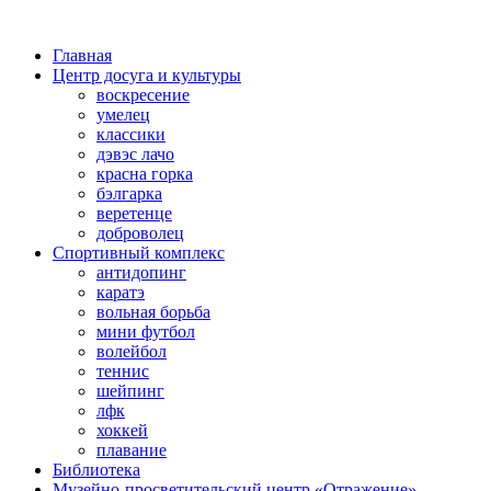
Главная
Центр досуга и культуры
воскресение
умелец
классики
дэвэс лачо
красна горка
бэлгарка
веретенце
доброволец
Спортивный комплекс
антидопинг
каратэ
вольная борьба
мини футбол
волейбол
теннис
шейпинг
лфк
хоккей
плавание
Библиотека
Музейно-просветительский центр «Отражение»