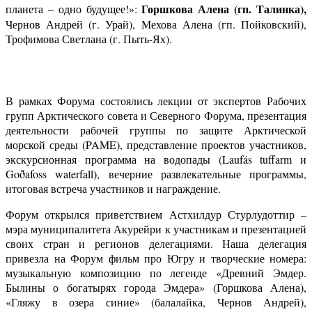
Горшкова Алена (гп. Талинка),
планета – одно будущее!»:
Чернов Андрей (г. Урай), Мехова Алена (гп. Пойковский),
Трофимова Светлана (г. Пыть-Ях).
В рамках Форума состоялись лекции от экспертов Рабочих
групп Арктического совета и Северного Форума, презентация
деятельности рабочей группы по защите Арктической
морской среды (
PAME
), представление проектов участников,
экскурсионная программа на водопады (
Lauf
á
s
tuffarm
и
Go
ð
afoss
waterfall
), вечерние развлекательные программы,
итоговая встреча участников и награждение.
Форум открылся приветствием Астхилдур Стурлудоттир –
мэра муниципалитета Акурейри к участникам и презентацией
своих стран и регионов делегациями. Наша делегация
привезла на Форум фильм про Югру и творческие номера:
музыкальную композицию по легенде «Древний Эмдер.
Былины о богатырях города Эмдера» (Горшкова Алена),
«Гляжу в озера синие» (балалайка, Чернов Андрей),