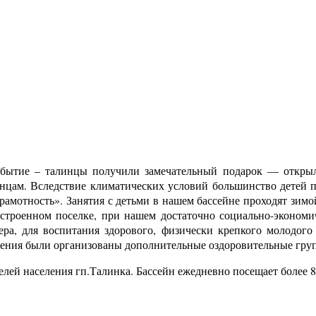
обытие – талинцы получили замечательный подарок — открыл
инцам. Вследствие климатических условий большинство детей 
рамотность». Занятия с детьми в нашем бассейне проходят зимо
устроенном поселке, при нашем достаточно социально-экономи
ра, для воспитания здорового, физически крепкого молодого 
ления были организованы дополнительные оздоровительные груп
елей населения гп.Талинка. Бассейн ежедневно посещает более 8