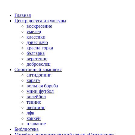
Главная
Центр досуга и культуры
воскресение
умелец
классики
дэвэс лачо
красна горка
бэлгарка
веретенце
доброволец
Спортивный комплекс
антидопинг
каратэ
вольная борьба
мини футбол
волейбол
теннис
шейпинг
лфк
хоккей
плавание
Библиотека
Музейно-просветительский центр «Отражение»