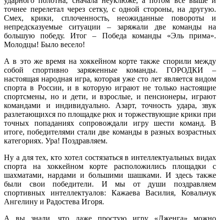
ударного полотна, сначала неуклюже, а потом всё выше и
точнее перелетал через сетку, с одной стороны, на другую.
Смех, крики, сплоченность, неожиданные повороты и
непредсказуемые ситуации – заряжали две команды на
большую победу. Итог – Победа команды «Эль прима».
Молодцы! Было весело!
А в это же время на хоккейном корте также спорили между
собой спортивно заряженные команды. ГОРОДКИ –
настоящая народная игра, которая уже сто лет является видом
спорта в России, и в которую играют не только настоящие
спортсмены, но и дети, и взрослые, и пенсионеры, играют
командами и индивидуально. Азарт, точность удара, звук
разлетающихся по площадке рюх и торжествующие крики при
точных попаданиях сопровождали игру шести команд. В
итоге, победителями стали две команды в разных возрастных
категориях. Ура! Поздравляем.
Ну а для тех, кто хотел состязаться в интеллектуальных видах
спорта на хоккейном корте расположились площадки с
шахматами, нардами и большими шашками. И здесь также
были свои победители. И мы от души поздравляем
спортивных интеллектуалов: Кажаева Василия, Ковальчук
Ангелину и Радостева Игоря.
А вы знали, что даже простую игру «Дженга» можно