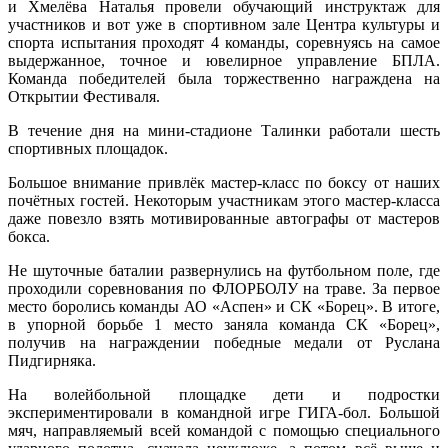
и Хмелёва Наталья провели обучающий инструктаж для
участников и вот уже в спортивном зале Центра культуры и
спорта испытания проходят 4 команды, соревнуясь на самое
выдержанное, точное и ювелирное управление БПЛА.
Команда победителей была торжественно награждена на
Открытии Фестиваля.
В течение дня на мини-стадионе Талинки работали шесть
спортивных площадок.
Большое внимание привлёк мастер-класс по боксу от наших
почётных гостей. Некоторым участникам этого мастер-класса
даже повезло взять мотивированные автографы от мастеров
бокса.
Не шуточные баталии развернулись на футбольном поле, где
проходили соревнования по ФЛОРБОЛУ на траве. За первое
место боролись команды АО «Аспен» и СК «Борец». В итоге,
в упорной борьбе 1 место заняла команда СК «Борец»,
получив на награждении победные медали от Руслана
Пидгирняка.
На волейбольной площадке дети и подростки
экспериментировали в командной игре ГИГА-бол. Большой
мяч, направляемый всей командой с помощью специального