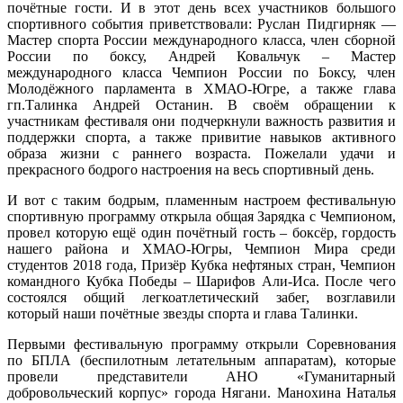
почётные гости. И в этот день всех участников большого
спортивного события приветствовали: Руслан Пидгирняк —
Мастер спорта России международного класса, член сборной
России по боксу, Андрей Ковальчук – Мастер
международного класса Чемпион России по Боксу, член
Молодёжного парламента в ХМАО-Югре, а также глава
гп.Талинка Андрей Останин. В своём обращении к
участникам фестиваля они подчеркнули важность развития и
поддержки спорта, а также привитие навыков активного
образа жизни с раннего возраста. Пожелали удачи и
прекрасного бодрого настроения на весь спортивный день.
И вот с таким бодрым, пламенным настроем фестивальную
спортивную программу открыла общая Зарядка с Чемпионом,
провел которую ещё один почётный гость – боксёр, гордость
нашего района и ХМАО-Югры, Чемпион Мира среди
студентов 2018 года, Призёр Кубка нефтяных стран, Чемпион
командного Кубка Победы – Шарифов Али-Иса. После чего
состоялся общий легкоатлетический забег, возглавили
который наши почётные звезды спорта и глава Талинки.
Первыми фестивальную программу открыли Соревнования
по БПЛА (беспилотным летательным аппаратам), которые
провели представители АНО «Гуманитарный
добровольческий корпус» города Нягани. Манохина Наталья