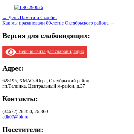
Навигация
← День Памяти и Скорби.
Как мы праздновали 89-летие Октябрьского района →
по
записям
Версия для слабовидящих:
Версия сайта для слабовидящих
Адрес:
628195, ХМАО-Югра, Октябрьский район,
гп.Талинка, Центральный м-район, д.37
Контакты:
(34672) 26-350, 26-360
cdk07@bk.ru
Посетители: