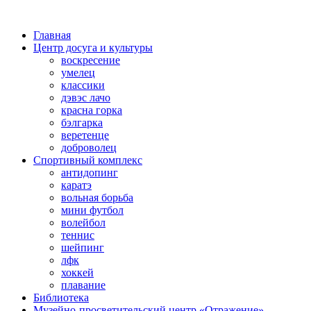
Главная
Центр досуга и культуры
воскресение
умелец
классики
дэвэс лачо
красна горка
бэлгарка
веретенце
доброволец
Спортивный комплекс
антидопинг
каратэ
вольная борьба
мини футбол
волейбол
теннис
шейпинг
лфк
хоккей
плавание
Библиотека
Музейно-просветительский центр «Отражение»