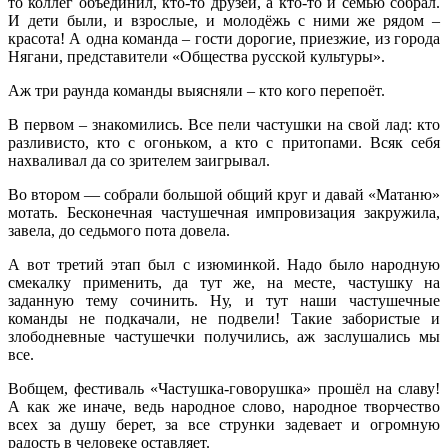
то коллег объединил, кто-то друзей, а кто-то и семью собрал.
И дети были, и взрослые, и молодёжь с ними же рядом –
красота! А одна команда – гости дорогие, приезжие, из города
Нягани, представители «Общества русской культуры».
Аж три раунда команды выясняли – кто кого перепоёт.
В первом – знакомились. Все пели частушки на свой лад: кто
разливисто, кто с огоньком, а кто с притопами. Всяк себя
нахваливал да со зрителем заигрывал.
Во втором — собрали большой общий круг и давай «Матаню»
мотать. Бесконечная частушечная импровизация закружила,
завела, до седьмого пота довела.
А вот третий этап был с изюминкой. Надо было народную
смекалку применить, да тут же, на месте, частушку на
заданную тему сочинить. Ну, и тут наши частушечные
команды не подкачали, не подвели! Такие забористые и
злободневные частушечки получились, аж заслушались мы
все.
Вобщем, фестиваль «Частушка-говорушка» прошёл на славу!
А как же иначе, ведь народное слово, народное творчество
всех за душу берет, за все струнки задевает и огромную
радость в человеке оставляет.