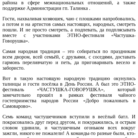
района в сфере межнациональных отношений, а также
поддержке Администрации гп. Талинка .
Гости, нахваливая хозяюшек, чаю с плошками напробовались,
а потом и на артистов самых настоящих, народных, смотреть
пошли. И не просто смотреть, а подпевать, да подплясывать
вместе с участниками ЭТНО-фестиваля «Частушка-
Говорушка».
Самая народная традиция – это собираться по праздникам
всем двором, всей семьёй, с друзьями, с соседями, доставать
гармонь переливчатую и петь, да приговаривать весело и
забористо.
Вот в такую настоящую народную традицию окунулись
талинцы и гости посёлка в День России. А был это ЭТНО-
фестиваль «ЧАСТУШКА-ГОВОРУШКА», который
замечательно прошёл в рамках фестиваля чайного
гостеприимства народов России «Добро пожаловать в
Самоварово».
Семь команд частушечников вступили в весёлый батл. И
покрасовались друг перед другом, и покуражились, и острым
словом удивили, и частушечным огоньком всех вокруг
зажгли, никого не пожалели! А команды-то разные были, кто-