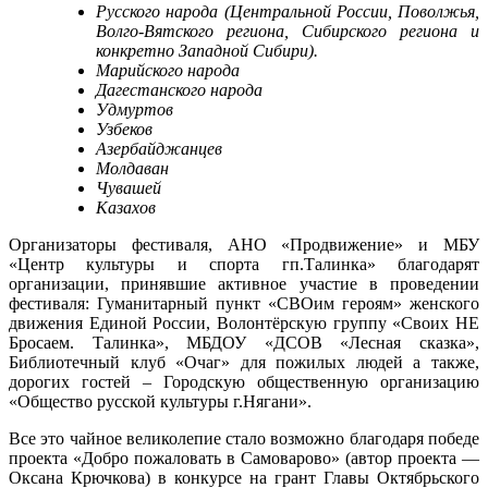
Русского народа (Центральной России, Поволжья,
Волго-Вятского региона, Сибирского региона и
конкретно Западной Сибири).
Марийского народа
Дагестанского народа
Удмуртов
Узбеков
Азербайджанцев
Молдаван
Чувашей
Казахов
Организаторы фестиваля, АНО «Продвижение» и МБУ
«Центр культуры и спорта гп.Талинка» благодарят
организации, принявшие активное участие в проведении
фестиваля: Гуманитарный пункт «СВОим героям» женского
движения Единой России, Волонтёрскую группу «Своих НЕ
Бросаем. Талинка», МБДОУ «ДСОВ «Лесная сказка»,
Библиотечный клуб «Очаг» для пожилых людей а также,
дорогих гостей – Городскую общественную организацию
«Общество русской культуры г.Нягани».
Все это чайное великолепие стало возможно благодаря победе
проекта «Добро пожаловать в Самоварово» (автор проекта —
Оксана Крючкова) в конкурсе на грант Главы Октябрьского