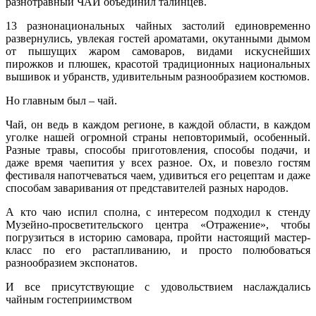
разнотравный ЧАЙ объединил талинцев.
13 разнонациональных чайных застолий единовременно
развернулись, увлекая гостей ароматами, окутанными дымом
от пышущих жаром самоваров, видами искуснейших
пирожков и плюшек, красотой традиционных национальных
вышивок и убранств, удивительным разнообразием костюмов.
Но главным был – чай.
Чай, он ведь в каждом регионе, в каждой области, в каждом
уголке нашей огромной страны неповторимый, особенный.
Разные травы, способы приготовления, способы подачи, и
даже время чаепития у всех разное. Ох, и повезло гостям
фестиваля напотчеваться чаем, удивиться его рецептам и даже
способам заваривания от представителей разных народов.
А кто чаю испил сполна, с интересом подходил к стенду
Музейно-просветительского центра «Отражение», чтобы
погрузиться в историю самовара, пройти настоящий мастер-
класс по его растапливанию, и просто полюбоваться
разнообразием экспонатов.
И все присутствующие с удовольствием наслаждались
чайным гостеприимством