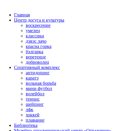
Главная
Центр досуга и культуры
воскресение
умелец
классики
дэвэс лачо
красна горка
бэлгарка
веретенце
доброволец
Спортивный комплекс
антидопинг
каратэ
вольная борьба
мини футбол
волейбол
теннис
шейпинг
лфк
хоккей
плавание
Библиотека
Музейно-просветительский центр «Отражение»