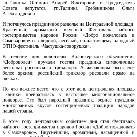
гп.Талинка Останин Андрей Викторович и Председатель
Совета депутатов гп.Талинка Гребенникова Ольга
Александровна.
И потянулось праздничное раздолье на Центральной площади.
Красочный, ароматный вкусный Фестиваль чайного
гостеприимства народов России «Добро пожаловать в
Самоварово» и заводной, весёлый, по-настоящему народный
ЭТНО-фестиваль «Частушка-говорушка».
В течение дня волонтёры Волонтёрского объединения
«Доброволец» вручали гостям праздника символичные
ленточки российского триколора. А желающим быть ещё
более яркими российский триколор рисовали прямо на
щёчках.
Но что важнее всего, что в этот день центральная площадь
Талинки превратилась в настоящее многонациональное
подворье. Это был народный праздник, вернее праздник
многогранных вкусов гостеприимных традиций народов
нашей страны.
В этом году центральным событием дня стал Фестиваль
чайного гостеприимства народов России «Добро пожаловать
в Самоварово». Вкуснейший, ароматный, насыщенный и