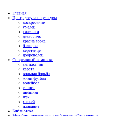
Главная
Центр досуга и культуры
воскресение
умелец
классики
дэвэс лачо
красна горка
бэлгарка
веретенце
доброволец
Спортивный комплекс
антидопинг
каратэ
вольная борьба
мини футбол
волейбол
теннис
шейпинг
лфк
хоккей
плавание
Библиотека
Музейно-просветительский центр «Отражение»