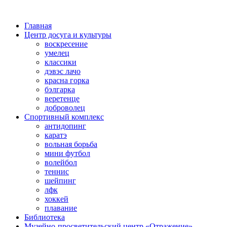
Главная
Центр досуга и культуры
воскресение
умелец
классики
дэвэс лачо
красна горка
бэлгарка
веретенце
доброволец
Спортивный комплекс
антидопинг
каратэ
вольная борьба
мини футбол
волейбол
теннис
шейпинг
лфк
хоккей
плавание
Библиотека
Музейно-просветительский центр «Отражение»