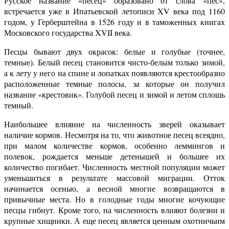
Русское название «песец» образовано от слова «пес»,
встречается уже в Ипатьевской летописи XV века под 1160
годом, у Герберштейна в 1526 году и в таможенных книгах
Московского государства XVII века.
Песцы бывают двух окрасок: белые и голубые (точнее,
темные). Белый песец становится чисто-белым только зимой,
а к лету у него на спине и лопатках появляются крестообразно
расположенные темные полосы, за которые он получил
название «крестовик». Голубой песец и зимой и летом сплошь
темный.
Наибольшее влияние на численность зверей оказывает
наличие кормов. Несмотря на то, что животное песец всеядно,
при малом количестве кормов, особенно леммингов и
полевок, рождается меньше детенышей и большее их
количество погибает. Численность местной популяции может
уменьшиться в результате массовой миграции. Отток
начинается осенью, а весной многие возвращаются в
привычные места. Но в голодные годы многие кочующие
песцы гибнут. Кроме того, на численность влияют болезни и
крупные хищники. А еще песец является ценным охотничьим