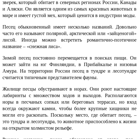
зверек, который обитает в северных регионах России, Канады
и Аляски. Он является одним из самых красивых животных в
мире и имеет густой мех, который ценится в индустрии моды.
Песец обыкновенный имеет несколько названий. Довольно
часто его называют полярной, арктической или «зайценогой»
лисой. Иногда можно встретить романтично-поэтичное
название – «снежная лиса».
Зимой песец постоянно перемещается в поисках пищи. Он
может зайти на юг Финляндии, в Прибайкалье и низовья
Амура. На территории России песец в тундре и лесотундре
считается типичным представителем фауны.
Жилище песцы обустраивают в норах. Они роют настоящие
лабиринты с множеством ходов и выходов. Располагаются
норы в песчаных сопках или береговых террасах, но вход
всегда окружают камни, чтобы более крупные хищники не
могли его раскопать. Поскольку место, где обитает песец, –
это тундра и лесотундра, то животное приспособлено к жизни
на открытом холмистом рельефе.