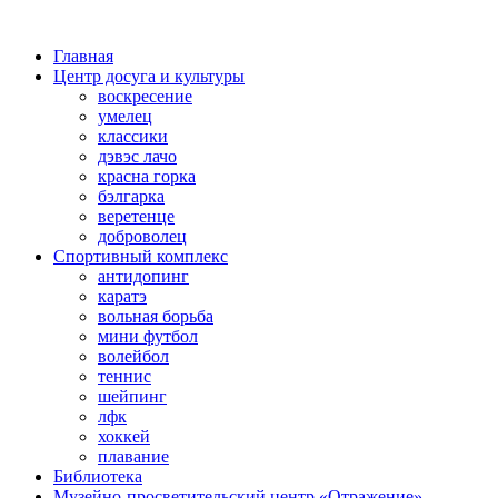
Главная
Центр досуга и культуры
воскресение
умелец
классики
дэвэс лачо
красна горка
бэлгарка
веретенце
доброволец
Спортивный комплекс
антидопинг
каратэ
вольная борьба
мини футбол
волейбол
теннис
шейпинг
лфк
хоккей
плавание
Библиотека
Музейно-просветительский центр «Отражение»