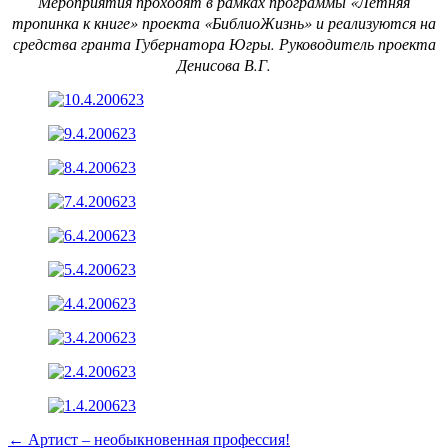
Мероприятия проходят в рамках программы «Летняя
тропинка к книге» проекта «БиблиоЖизнь» и реализуются на
средства гранта Губернатора Югры. Руководитель проекта
Денисова В.Г.
Навигация
← Артист – необыкновенная профессия!