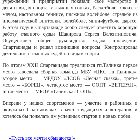
учреждений и предприятий показали свое мастерство в
девяти видах спорта в: лыжных гонках, баскетболе, хоккее с
мячом, настольном теннисе, пляжном волейболе, стрельбе из
пневматической винтовки, волейболе, мини-футболе, дартсе.
В этом году в Спартакиаде особо следует отметить хорошую
работу главного судьи Шакирова Сергея Валентиновича.
Осуществлял общее руководство ходом проведения
Спартакиады и решал возникшие вопросы. Контролировал
деятельность главных судей по видам спорта.
По итогам
XXII
Спартакиады трудящихся гп.Талинка первое
место завоевала сборная команда МБУ «ЦКС гп.Талинка»,
второе место — МБДОУ «ДСОВ «Лесная сказка», третье
место – «БОРЕЦ», четвертое место — ООПТ «ВЕТЕРАН»,
пятое место — МБОУ «Талинская СОШ».
Впереди у наших спортсменов — участие в районных и
окружных Спартакиадах в зачет трудящихся и ветеранов, и
хотелось бы пожелать им успешных стартов и новых побед.
Навигация
← «Пусть все мечты сбываются!»