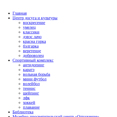
Главная
Центр досуга и культуры
воскресение
умелец
классики
дэвэс лачо
красна горка
бэлгарка
веретенце
доброволец
Спортивный комплекс
антидопинг
каратэ
вольная борьба
мини футбол
волейбол
теннис
шейпинг
лфк
хоккей
плавание
Библиотека
Музейно-просветительский центр «Отражение»