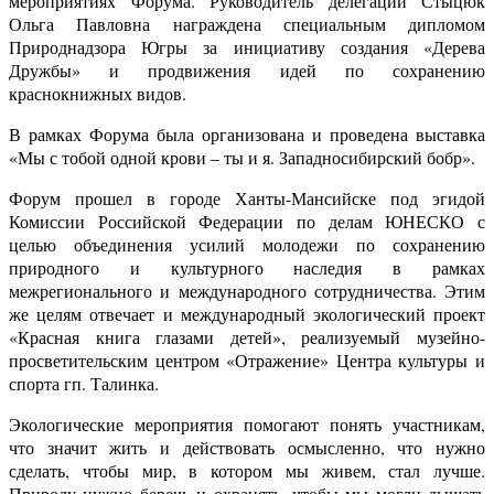
мероприятиях Форума. Руководитель делегации Стыцюк
Ольга Павловна награждена специальным дипломом
Природнадзора Югры за инициативу создания «Дерева
Дружбы» и продвижения идей по сохранению
краснокнижных видов.
В рамках Форума была организована и проведена выставка
«Мы с тобой одной крови – ты и я. Западносибирский бобр».
Форум прошел в городе Ханты-Мансийске под эгидой
Комиссии Российской Федерации по делам ЮНЕСКО с
целью объединения усилий молодежи по сохранению
природного и культурного наследия в рамках
межрегионального и международного сотрудничества. Этим
же целям отвечает и международный экологический проект
«Красная книга глазами детей», реализуемый музейно-
просветительским центром «Отражение» Центра культуры и
спорта гп. Талин
ка.
Экологические мероприятия помогают понять участникам,
что значит жить и действовать осмысленно, что нужно
сделать, чтобы мир, в котором мы живем, стал лучше.
Природу нужно беречь и охранять, чтобы мы могли дышать