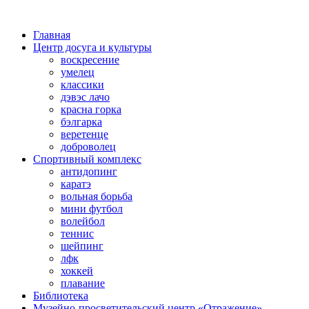
Главная
Центр досуга и культуры
воскресение
умелец
классики
дэвэс лачо
красна горка
бэлгарка
веретенце
доброволец
Спортивный комплекс
антидопинг
каратэ
вольная борьба
мини футбол
волейбол
теннис
шейпинг
лфк
хоккей
плавание
Библиотека
Музейно-просветительский центр «Отражение»