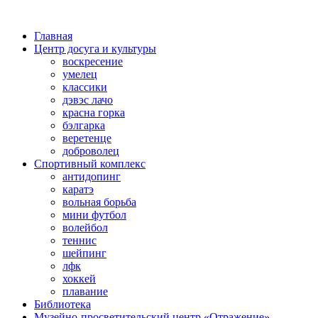
Главная
Центр досуга и культуры
воскресение
умелец
классики
дэвэс лачо
красна горка
бэлгарка
веретенце
доброволец
Спортивный комплекс
антидопинг
каратэ
вольная борьба
мини футбол
волейбол
теннис
шейпинг
лфк
хоккей
плавание
Библиотека
Музейно-просветительский центр «Отражение»