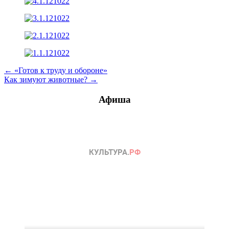
Навигация
← «Готов к труду и обороне»
Как зимуют животные? →
по
записям
Афиша