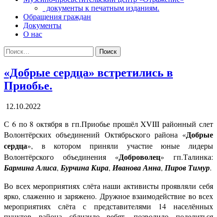
документы к печатным изданиям.
Обращения граждан
Документы
О нас
Поиск:
«Добрые сердца» встретились в
Приобье.
12.10.2022
С 6 по 8 октября в гп.Приобье прошёл
XVIII
районный слет
Добрые
Волонтёрских объединений Октябрьского района «
сердца
», в котором приняли участие юные лидеры
Доброволец
Волонтёрского объединения «
» гп.Талинка:
Бармина Алиса
,
Бурчина Кира
,
Иванова Анна
,
Пиров Тимур
.
Во всех мероприятиях слёта наши активисты проявляли себя
ярко, слаженно и заряжено. Дружное взаимодействие во всех
мероприятиях слёта с представителями 14 населённых
пунктов района сблизило ребят, позволило поделиться