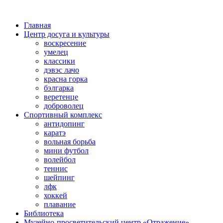
Главная
Центр досуга и культуры
воскресение
умелец
классики
дэвэс лачо
красна горка
бэлгарка
веретенце
доброволец
Спортивный комплекс
антидопинг
каратэ
вольная борьба
мини футбол
волейбол
теннис
шейпинг
лфк
хоккей
плавание
Библиотека
Музейно-просветительский центр «Отражение»