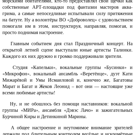
морскими обитателями, кто-то предоставлял свои щёчки как
собственные АРТ-площадки под фантазии мастеров аква-
грима, а самые непоседливые испытывали силу притяжения
на батуте. Ну а волонтёры ВО «Доброволец» с удовольствием
помогали им в этом, инструктируя, направляя, помогая, и
просто поднимая настроение.
Главным событием дня стал Праздничный концерт. На
открытой летней сцене выступали юные артисты Талинки.
Каждого их них дружно и громко поддерживали зрители.
Студия «Капельки», вокальные группы «Бусинки» и
«Микрофон», вокальный ансамбль «Веретёнце», дуэт Кати
Мижарёвой и Умы Исмаиловой и, конечно же, Багатовы
Марат и Багат и Жеков Леонид – вот они — настоящие уже
всеми любимые артисты!
Ну, и не обошлось без помощи наставников: вокальной
группы «МИРа», ансамбля «Дэвэс Лачо» и зажигательных
Бурчиной Киры и Детинкиной Марины.
А общее настроение и неутомимое внимание зрителей
держали под бдительным контролем весёлые и искромётные