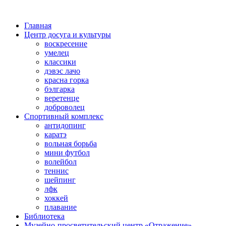
Главная
Центр досуга и культуры
воскресение
умелец
классики
дэвэс лачо
красна горка
бэлгарка
веретенце
доброволец
Спортивный комплекс
антидопинг
каратэ
вольная борьба
мини футбол
волейбол
теннис
шейпинг
лфк
хоккей
плавание
Библиотека
Музейно-просветительский центр «Отражение»