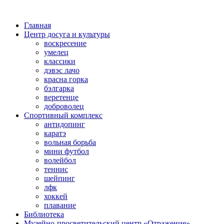
Главная
Центр досуга и культуры
воскресение
умелец
классики
дэвэс лачо
красна горка
бэлгарка
веретенце
доброволец
Спортивный комплекс
антидопинг
каратэ
вольная борьба
мини футбол
волейбол
теннис
шейпинг
лфк
хоккей
плавание
Библиотека
Музейно-просветительский центр «Отражение»