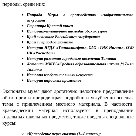
периоды, среди них:
Природа Югры в произведениях изобразительного
искусства
Страницы Красной книги
Историко-культурное наследие обских угров
Край в составе Российского государства
Край в период социализма
История НГДУ «Талинскнефть», ОАО «ТНК-Нягань», ОАО
НК «Роснефть»
История развития городского поселения Талинка
Летопись МКОУ «Средняя образовательная школа № 7» гп
Талинка
История изобразительных искусств
История народных промыслов.
Экспонаты музея дают достаточно целостное представление
об истории и природе края, подробно и углубленно освещая
темы с привлечением местного материала. В частности,
краеведческий материал используется в преподавании
отдельных школьных предметов, также введены специальные
курсы:
«Краеведение через сказки» (1–4 классы);